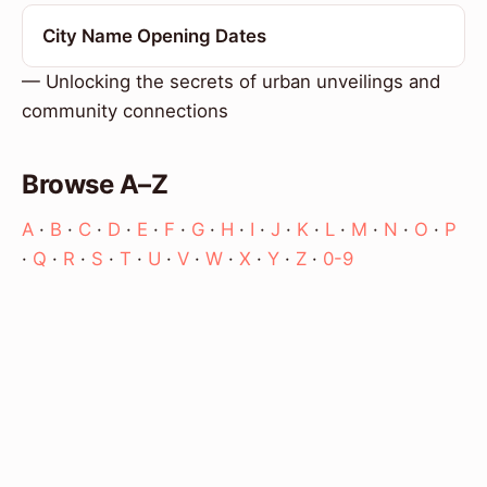
City Name Opening Dates
— Unlocking the secrets of urban unveilings and
community connections
Browse A–Z
A
·
B
·
C
·
D
·
E
·
F
·
G
·
H
·
I
·
J
·
K
·
L
·
M
·
N
·
O
·
P
·
Q
·
R
·
S
·
T
·
U
·
V
·
W
·
X
·
Y
·
Z
·
0-9