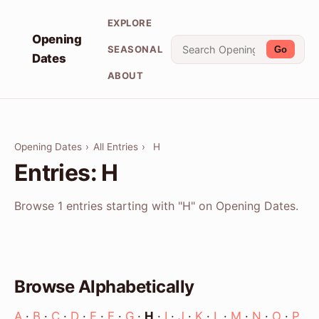
EXPLORE
Opening
SEASONAL
Go
Dates
ABOUT
Opening Dates
›
All Entries
›
H
Entries: H
Browse 1 entries starting with "H" on Opening Dates.
Browse Alphabetically
A
·
B
·
C
·
D
·
E
·
F
·
G
·
H
·
I
·
J
·
K
·
L
·
M
·
N
·
O
·
P