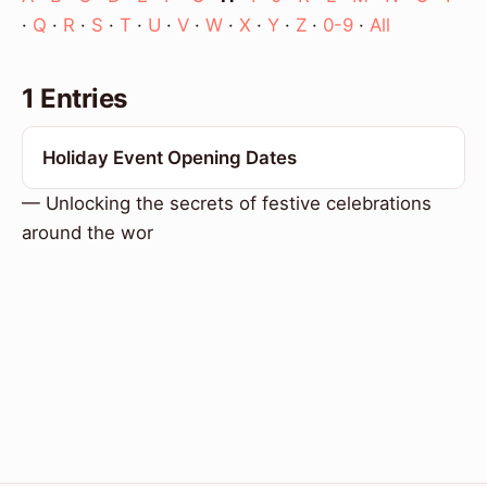
·
Q
·
R
·
S
·
T
·
U
·
V
·
W
·
X
·
Y
·
Z
·
0-9
·
All
1 Entries
Holiday Event Opening Dates
— Unlocking the secrets of festive celebrations
around the wor