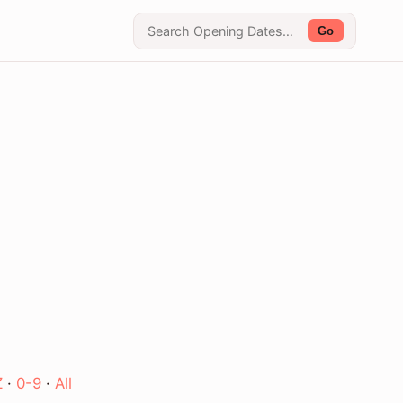
Go
Z
·
0-9
·
All