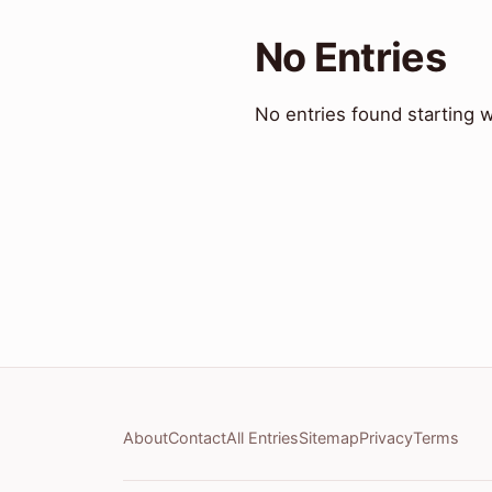
No Entries
No entries found starting w
About
Contact
All Entries
Sitemap
Privacy
Terms