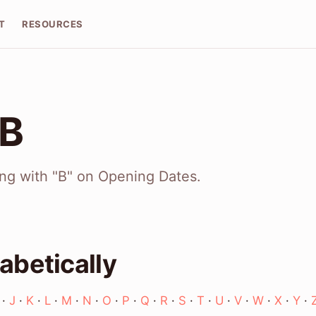
T
RESOURCES
 B
ing with "B" on Opening Dates.
abetically
·
J
·
K
·
L
·
M
·
N
·
O
·
P
·
Q
·
R
·
S
·
T
·
U
·
V
·
W
·
X
·
Y
·