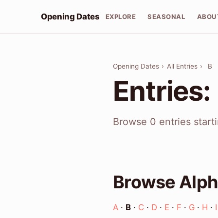
Opening Dates
EXPLORE
SEASONAL
ABOU
Opening Dates
›
All Entries
›
B
Entries:
Browse 0 entries start
Browse Alph
A
·
B
·
C
·
D
·
E
·
F
·
G
·
H
·
I