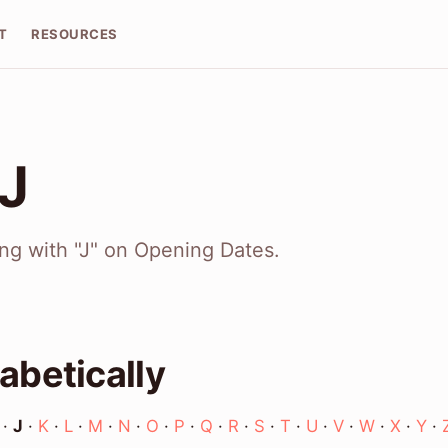
T
RESOURCES
 J
ing with "J" on Opening Dates.
abetically
·
J
·
K
·
L
·
M
·
N
·
O
·
P
·
Q
·
R
·
S
·
T
·
U
·
V
·
W
·
X
·
Y
·