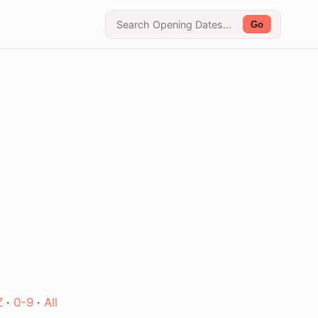
Go
Z
·
0-9
·
All