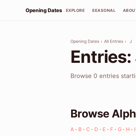
Opening Dates
EXPLORE
SEASONAL
ABOU
Opening Dates
›
All Entries
›
J
Entries:
Browse 0 entries start
Browse Alph
A
·
B
·
C
·
D
·
E
·
F
·
G
·
H
·
I