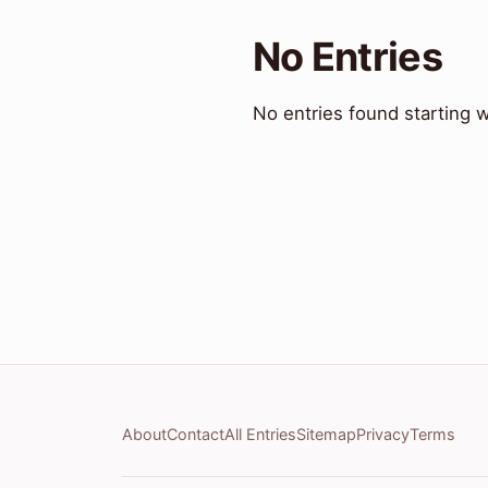
No Entries
No entries found starting wi
About
Contact
All Entries
Sitemap
Privacy
Terms