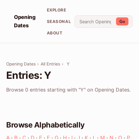
EXPLORE
Opening
SEASONAL
Go
Dates
ABOUT
Opening Dates
›
All Entries
›
Y
Entries: Y
Browse 0 entries starting with "Y" on Opening Dates.
Browse Alphabetically
A
·
B
·
C
·
D
·
E
·
F
·
G
·
H
·
I
·
J
·
K
·
L
·
M
·
N
·
O
·
P