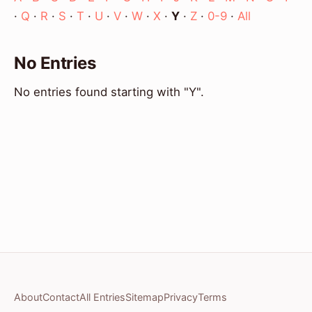
·
Q
·
R
·
S
·
T
·
U
·
V
·
W
·
X
·
Y
·
Z
·
0-9
·
All
No Entries
No entries found starting with "Y".
About
Contact
All Entries
Sitemap
Privacy
Terms